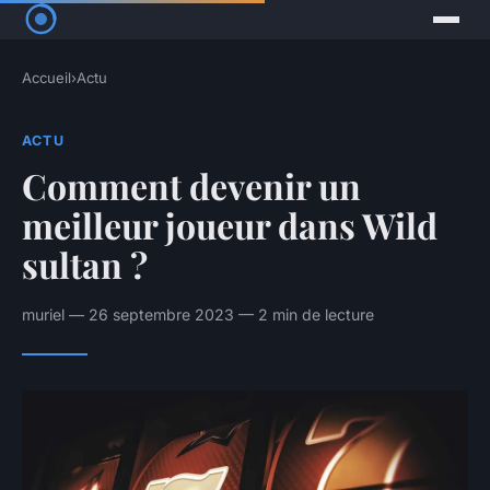
Accueil
›
Actu
ACTU
Comment devenir un
meilleur joueur dans Wild
sultan ?
muriel — 26 septembre 2023 — 2 min de lecture