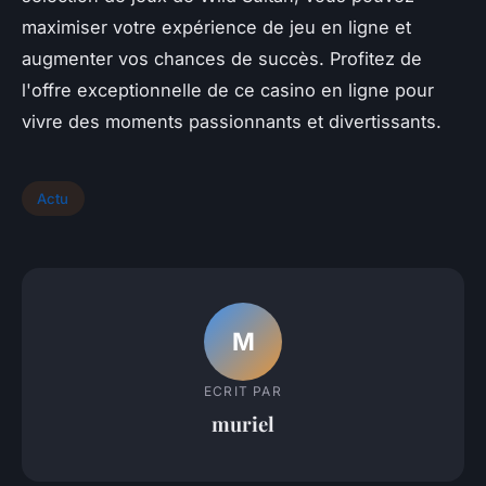
maximiser votre expérience de jeu en ligne et
augmenter vos chances de succès. Profitez de
l'offre exceptionnelle de ce casino en ligne pour
vivre des moments passionnants et divertissants.
Actu
M
ECRIT PAR
muriel