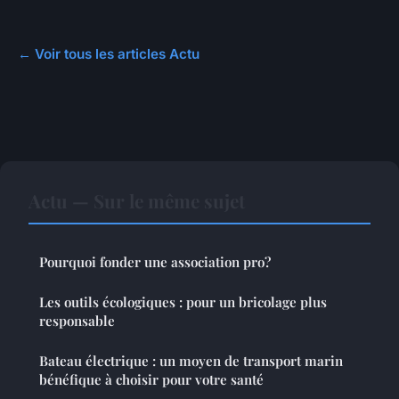
← Voir tous les articles Actu
Actu — Sur le même sujet
Pourquoi fonder une association pro?
Les outils écologiques : pour un bricolage plus
responsable
Bateau électrique : un moyen de transport marin
bénéfique à choisir pour votre santé