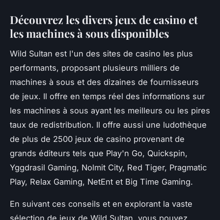
Découvrez les divers jeux de casino et
les machines à sous disponibles
Wild Sultan est l'un des sites de casino les plus
performants, proposant plusieurs milliers de
machines à sous et des dizaines de fournisseurs
de jeux. Il offre en temps réel des informations sur
les machines à sous ayant les meilleurs ou les pires
taux de redistribution. Il offre aussi une ludothèque
de plus de 2500 jeux de casino provenant de
grands éditeurs tels que Play'n Go, Quickspin,
Yggdrasil Gaming, Nolmit City, Red Tiger, Pragmatic
Play, Relax Gaming, NetEnt et Big Time Gaming.
En suivant ces conseils et en explorant la vaste
sélection de jeux de Wild Sultan, vous pouvez