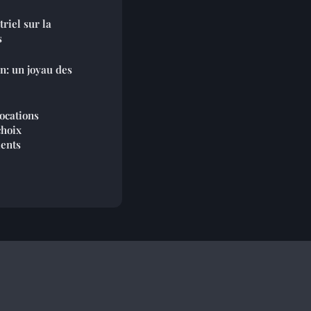
riel sur la
s
n: un joyau des
ocations
choix
ents