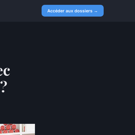
Accéder aux dossiers →
ec
 ?