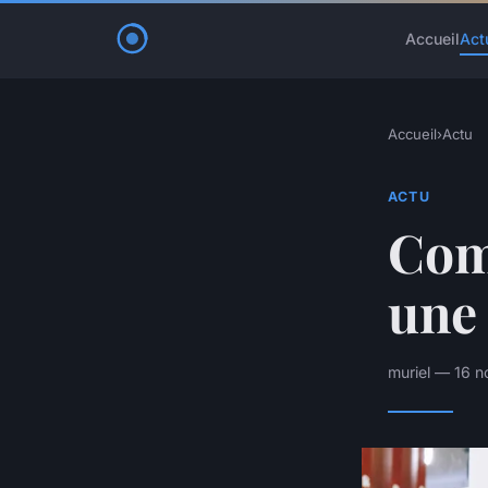
Accueil
Act
Accueil
›
Actu
ACTU
Com
une 
muriel — 16 n