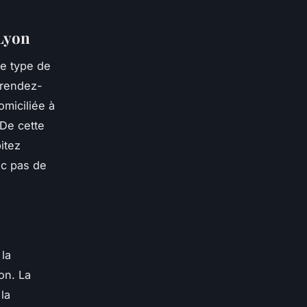
 Lyon
le type de
 rendez-
omiciliée à
 De cette
itez
nc pas de
 la
on. La
la