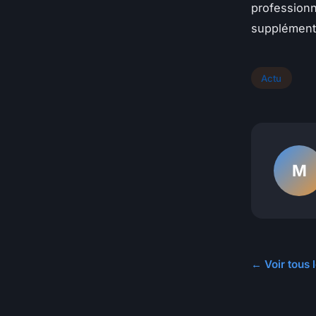
professionn
supplément
Actu
M
← Voir tous l