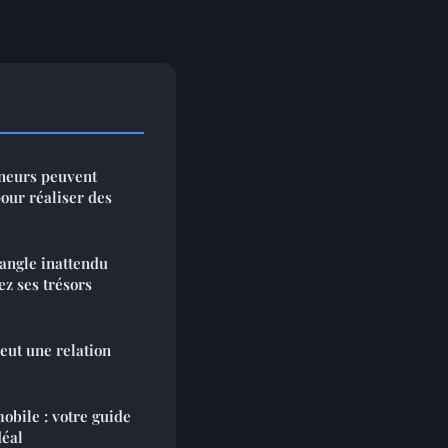
eneurs peuvent
our réaliser des
angle inattendu
ez ses trésors
eut une relation
bile : votre guide
déal