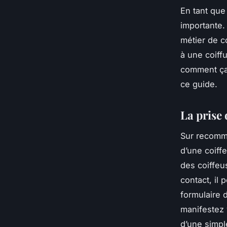
En tant que
importante.
métier de c
à une coiff
comment ça 
ce guide.
La prise 
Sur recomma
d’une coiff
des coiffeu
contact, il
formulaire 
manifestez 
d’une simpl