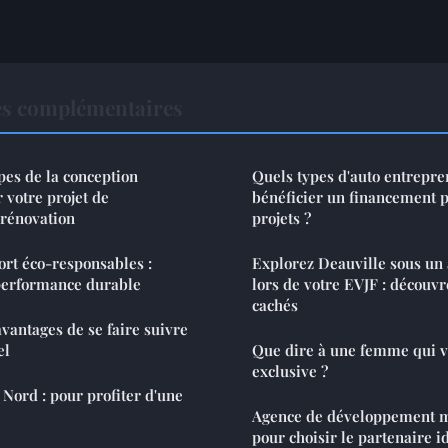
es complémentaires
pes de la conception
Quels types d'auto entrepr
 votre projet de
bénéficier un financement p
 rénovation
projets ?
ort éco-responsables :
Explorez Deauville sous un 
 performance durable
lors de votre EVJF : découvr
cachés
avantages de se faire suivre
el
Que dire à une femme qui v
exclusive ?
Nord : pour profiter d'une
Agence de développement mo
pour choisir le partenaire i