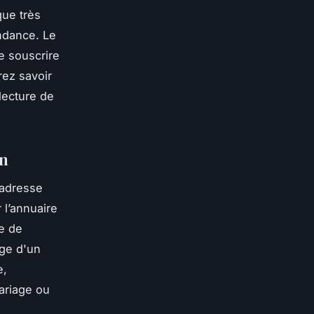
que très
endance. Le
de souscrire
rez savoir
lecture de
on
'adresse
 l’annuaire
se de
age d'un
e,
mariage ou