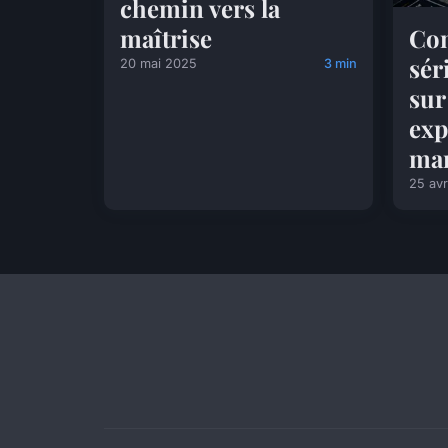
chemin vers la
maîtrise
Com
sér
20 mai 2025
3 min
sur
exp
mar
25 avr