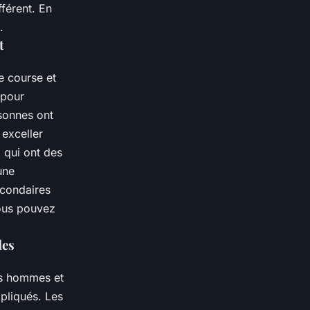
fférent. En
.
t
e course et
 pour
rsonnes ont
 exceller
 qui ont des
une
econdaires
vous pouvez
des
es hommes et
pliqués. Les