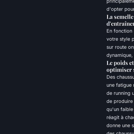
principaleme
d'opter pou
La semelle 
d'entraîn
En fonction 
votre style 
sur route on
dynamique, t
Le poids e
optimiser 
Des chaussu
une fatigue 
de running u
de produire 
qu'un faibl
réagit à cha
donne une s
des chaussur