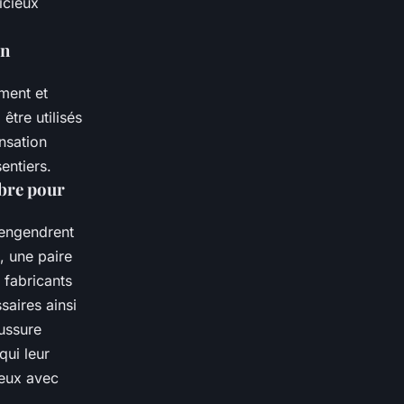
icieux
in
ement et
être utilisés
ensation
entiers.
ibre pour
 engendrent
, une paire
 fabricants
saires ainsi
ussure
qui leur
ieux avec