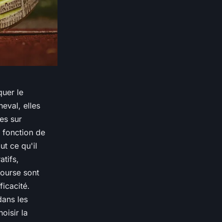
quer le
eval, elles
es sur
 fonction de
ut ce qu'il
tifs,
course sont
ficacité.
ans les
oisir la