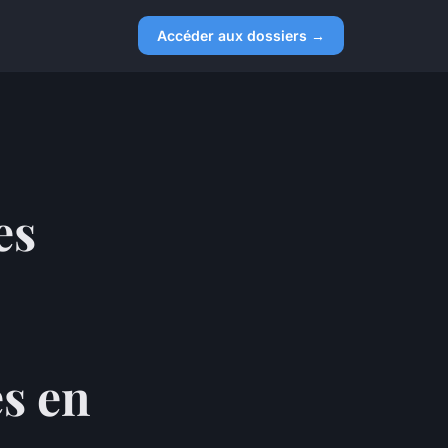
Accéder aux dossiers →
es
s en