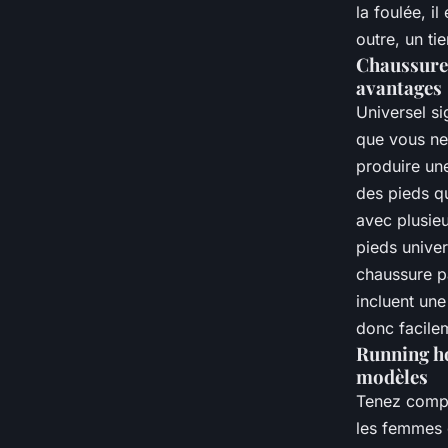
la foulée, i
outre, un ti
Chaussures
avantages
Universel si
que vous ne 
produire une
des pieds qu
avec plusieu
pieds univer
chaussure p
incluent un
donc facilem
Running ho
modèles
Tenez compt
les femmes 