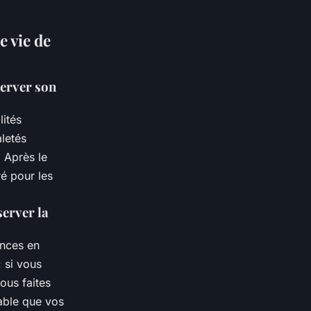
e vie de
server son
lités
aletés
 Après le
é pour les
server la
ances en
: si vous
ous faites
bable que vos