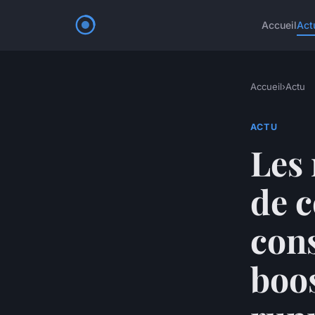
Accueil
Act
Accueil
›
Actu
ACTU
Les
de c
cons
boo