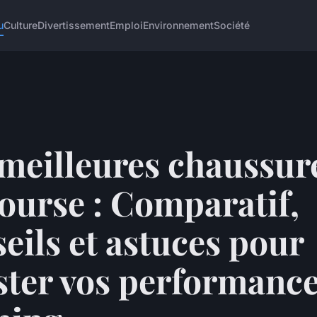
u
Culture
Divertissement
Emploi
Environnement
Société
 meilleures chaussur
ourse : Comparatif,
eils et astuces pour
ster vos performance