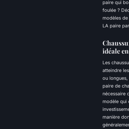
paire qui bo
foulée ? Déc
modèles de 
LA paire par
Chaussur
idéale e
Les chaussur
atteindre le
ou longues, 
paire de cha
nécessaire d
modèle qui 
investisseme
manière don
généralement