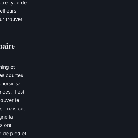
otre type de
eilleurs
ur trouver
paire
ning et
ces courtes
choisir sa
ces. Il est
rouver le
s, mais cet
gne la
s ont
e de pied et