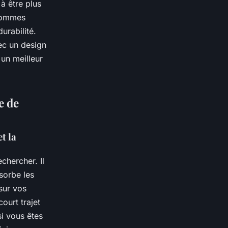
à être plus
 hommes
urabilité.
ec un design
un meilleur
e de
t la
chercher. Il
bsorbe les
sur vos
ourt trajet
i vous êtes