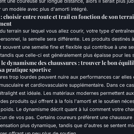
nt une coureuse sur longue distance, alors il serait plus jud
r un modèle avec plus d'amorti intégré.
: choisir entre route et trail en fonction de son terra
ement
du terrain sur lequel vous allez courir, votre type d'entraîn
personnel, la semelle sera différente. Les produits destinés à 
t souvent une semelle fine et flexible qui contribue à une s
andis que celle-ci est généralement plus épaisse pour les s
t le dynamisme des chaussures : trouver le bon équil
sa pratique sportive
res trop lourdes peuvent nuire aux performances car elles
musculaire et cardiovasculaire supplémentaire. Dans ce cas
ltralight est idéale. Les matériaux modernes permettent aux
des produits qui offrent à la fois l'amorti et le soutien néces
e poids. Le dynamisme décrit quant à lui comment votre cha
cun de vos pas. Certains coureurs préfèrent une chaussure 
ensation plus dynamique, tandis que d'autres se sentent m
es offrant un peu plus de soutien.