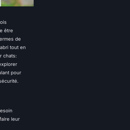
fois
e être
termes de
abri tout en
r chats:
explorer
lant pour
sécurité.
besoin
aire leur