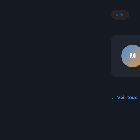
Actu
M
← Voir tous l