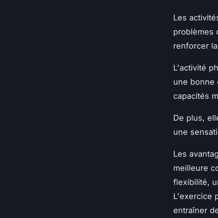
Les activit
problèmes c
renforcer la
L'activité p
une bonne c
capacités mo
De plus, el
une sensati
Les avantag
meilleure c
flexibilité
L'exercice 
entraîner d