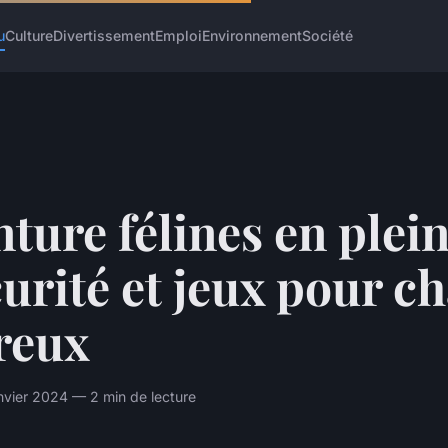
u
Culture
Divertissement
Emploi
Environnement
Société
ture félines en plein
curité et jeux pour ch
reux
anvier 2024 — 2 min de lecture