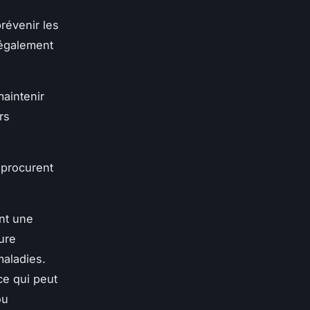
révenir les
 également
maintenir
rs
 procurent
ent une
ure
maladies.
ce qui peut
ou