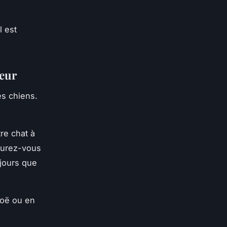
l est
ieur
es chiens.
re chat à
surez-vous
ujours que
noë ou en