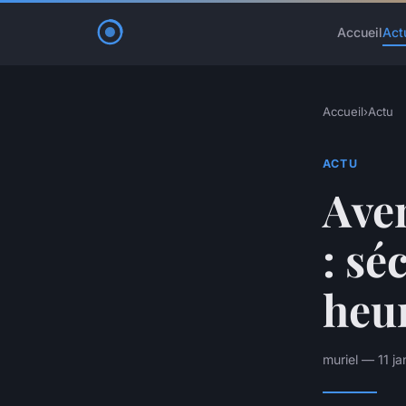
Accueil
Act
Accueil
›
Actu
ACTU
Aven
: sé
heu
muriel — 11 j