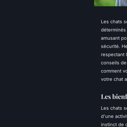
Les chats so
déterminés 
amusant pou
sécurité. H
respectant l
conseils de
comment vou
votre chat a
Les bienf
Les chats s
d'une activ
instinct de