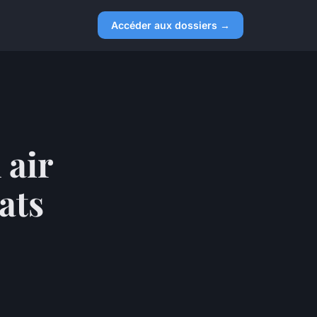
Accéder aux dossiers →
 air
ats