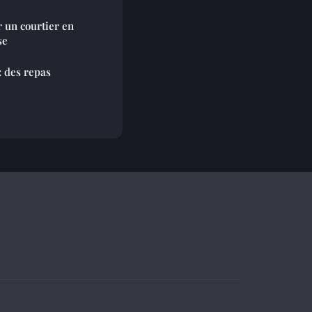
r un courtier en
se
: des repas