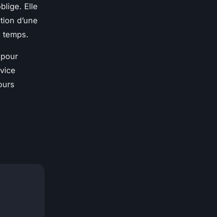
lige. Elle
ntion d’une
e temps.
 pour
rvice
ours