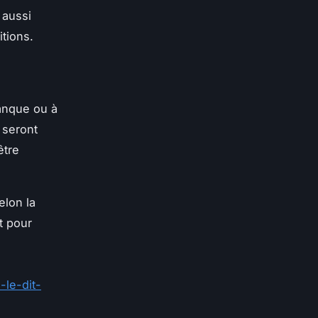
 aussi
itions.
banque ou à
 seront
être
elon la
t pour
-le-dit-