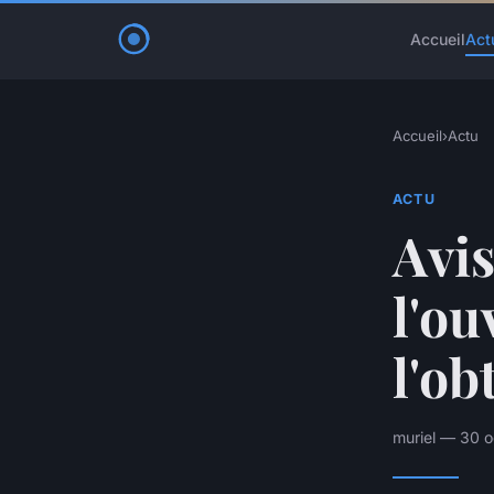
Accueil
Act
Accueil
›
Actu
ACTU
Avis
l'ou
l'ob
muriel — 30 o