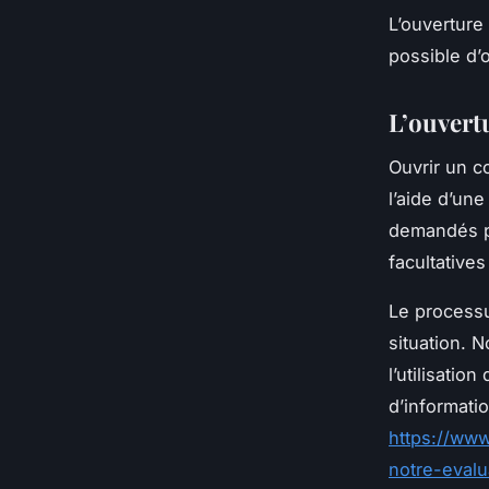
L’ouverture
possible d’o
L’ouvert
Ouvrir un c
l’aide d’une
demandés po
facultative
Le processus
situation. 
l’utilisatio
d’informati
https://www
notre-eval