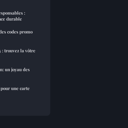
esponsables :
nce durable
n des codes promo
: trouvez la vôtre
n: un joyau des
 pour une carte