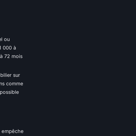
el ou
1 000 à
 à 72 mois
ilier sur
tions comme
 possible
us empêche