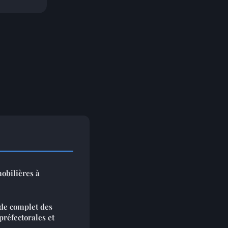
obilières à
de complet des
préfectorales et