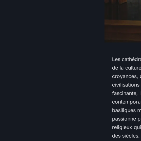
Les cathédra
de la cultur
croyances, du
civilisation
fascinante, 
contemporai
basiliques m
passionne po
religieux qu
des siècles.