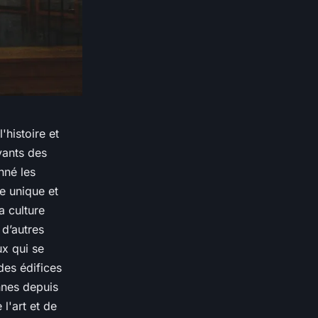
'histoire et
vants des
onné les
re unique et
a culture
d’autres
ux qui se
des édifices
ennes depuis
l'art et de