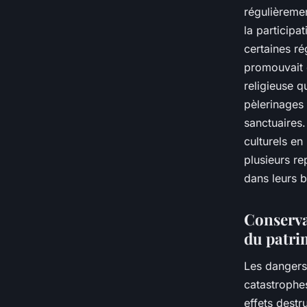
régulièremen
la participa
certaines ré
promouvait 
religieuse q
pèlerinages 
sanctuaires
culturels en
plusieurs re
dans leurs b
Conservat
du patri
Les dangers 
catastrophe
effets destr