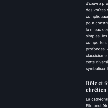
d’œuvre pré
des voûtes e
compliquées.
pour constru
le mieux co
simples, le
comportent s
profondes. A
classicisme 
cette divers
symboliser l
Rôle et f
chrétien
La cathédral
Elle peut êt