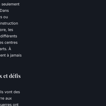
n seulement
 Dans
rs ou
nstruction
ore, les
différents
es centres
arts. À
vent à jamais
 et défis
ils vont des
rre aux
guerres ont