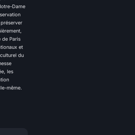
 Notre-Dame
servation
e préserver
nièrement,
 de Paris
tionaux et
culturel du
chesse
e, les
ation
elle-même.