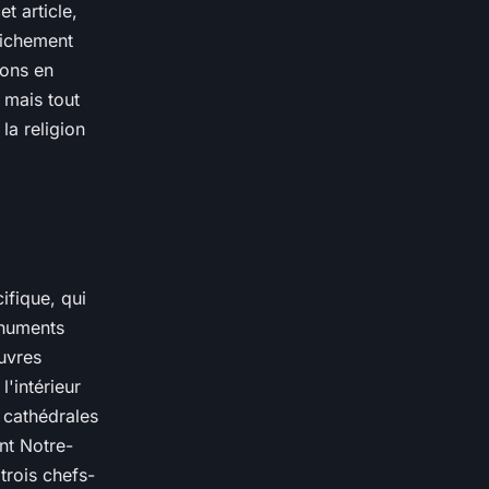
et article,
 richement
rons en
 mais tout
la religion
ifique, qui
onuments
œuvres
l'intérieur
s cathédrales
ont Notre-
rois chefs-