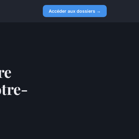
Accéder aux dossiers →
re
otre-