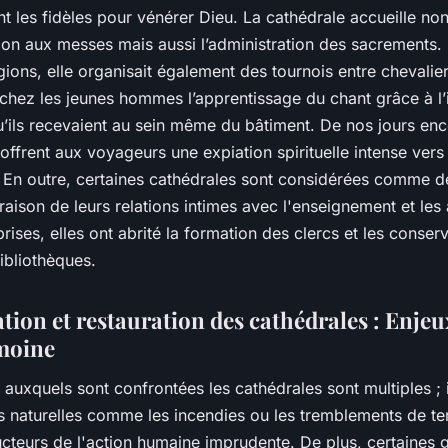
t les fidèles pour vénérer Dieu. La cathédrale accueille no
tion aux messes mais aussi l’administration des sacrements.
gions, elle organisait également des tournois entre chevalie
chez les jeunes hommes l’apprentissage du chant grâce à l’i
u’ils recevaient au sein même du bâtiment. De nos jours enc
offrent aux voyageurs une expiation spirituelle intense vers 
. En outre, certaines cathédrales sont considérées comme d
 raison de leurs relations intimes avec l'enseignement et les 
prises, elles ont abrité la formation des clercs et les conser
ibliothèques.
ion et restauration des cathédrales : Enjeux
moine
auxquels sont confrontées les cathédrales sont multiples ; 
s naturelles comme les incendies ou les tremblements de te
ucteurs de l'action humaine imprudente. De plus, certaines 