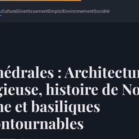
u
Culture
Divertissement
Emploi
Environnement
Société
édrales : Architectu
gieuse, histoire de N
e et basiliques
ontournables