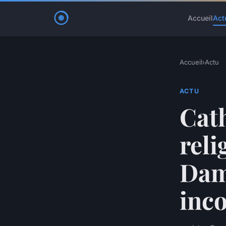
Accueil
Act
Accueil
›
Actu
ACTU
Cath
reli
Dam
inc