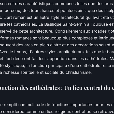
sentent des caractéristiques communes telles que des arcs t
n berceau, des tours hautes et pointues ainsi que des scul
 L'art roman est un autre style architectural qui avait été uti
ire les cathédrales. La Basilique Saint-Sernin à Toulouse es
nservé de cette architecture. Contrairement aux arcades go
s formes romanes sont beaucoup plus complexes et intriqué
ouvent des arcs en plein cintre et des décorations sculptu
vec le temps, d'autres styles architecturaux tels que le bar
et l'art déco ont fait leur apparition dans les cathédrales. 
ité stylistique, la fonction principale d'une cathédrale reste
a richesse spirituelle et sociale du christianisme.
onction des cathédrales : Un lieu central du 
e remplit une multitude de fonctions importantes pour les c
re considérée comme un lieu religieux central où se retrouve