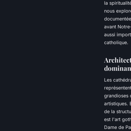
la spirituali
nous explore
documentées
avant Notre
aussi import
catholique.
Architect
dominan
Les cathédra
représentent
grandioses q
artistiques.
de la struct
est l'art go
Dame de Par