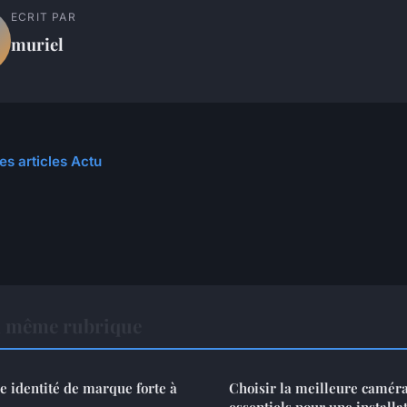
ECRIT PAR
muriel
es articles Actu
a même rubrique
 identité de marque forte à
Choisir la meilleure caméra 
essentiels pour une installa