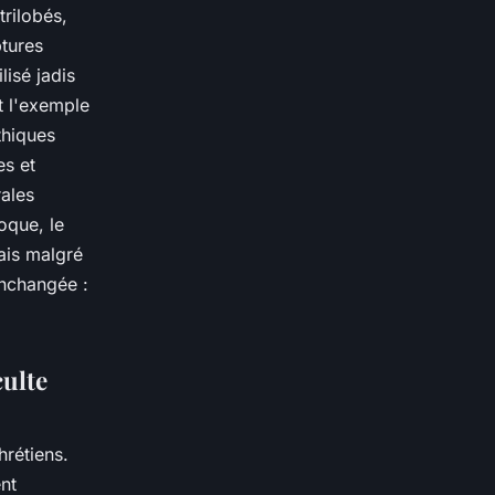
rilobés,
ptures
lisé jadis
t l'exemple
thiques
es et
rales
oque, le
Mais malgré
 inchangée :
culte
hrétiens.
nt