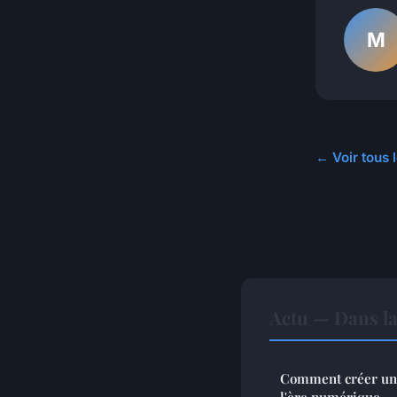
M
← Voir tous l
Actu — Dans l
Comment créer une
l'ère numérique