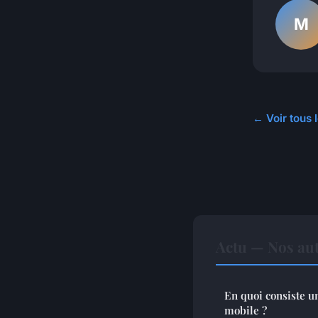
M
← Voir tous l
Actu — Nos aut
En quoi consiste u
mobile ?