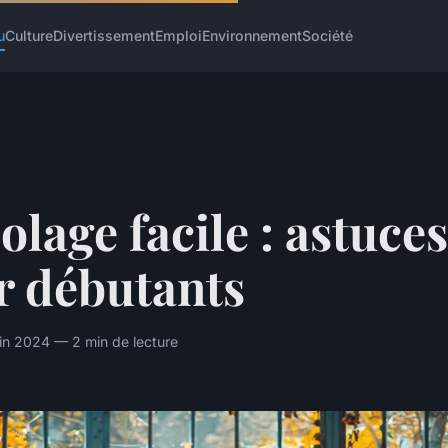
u
Culture
Divertissement
Emploi
Environnement
Société
olage facile : astuces
r débutants
uin 2024 — 2 min de lecture