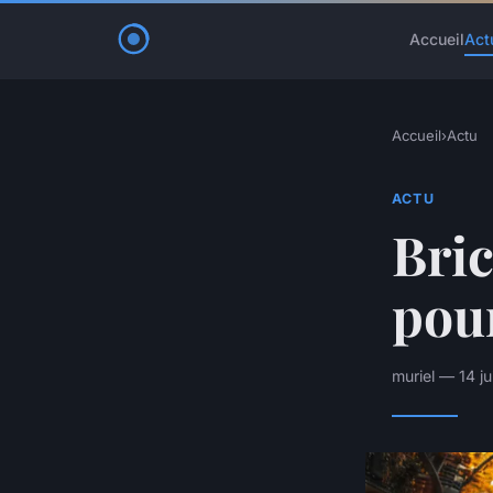
Accueil
Act
Accueil
›
Actu
ACTU
Bric
pou
muriel — 14 j