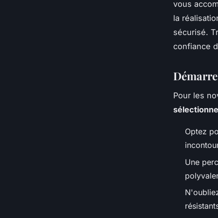
vous accomp
la réalisat
sécurisé. T
confiance d
Démarrer 
Pour les nov
sélectionne
Optez po
incontou
Une perc
polyvalen
N'oubliez
résistant