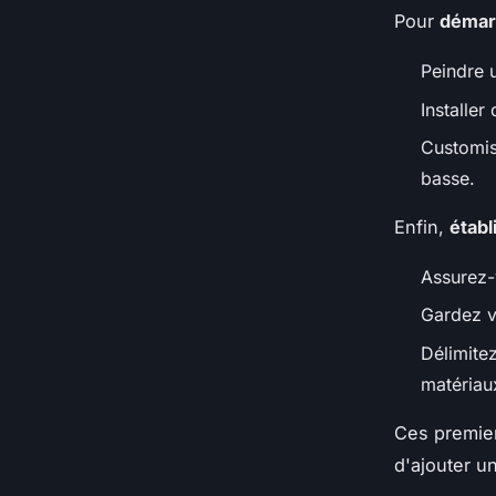
Pour
démarr
Peindre 
Installer
Customis
basse.
Enfin,
établ
Assurez-
Gardez vo
Délimitez
matériaux
Ces premier
d'ajouter u