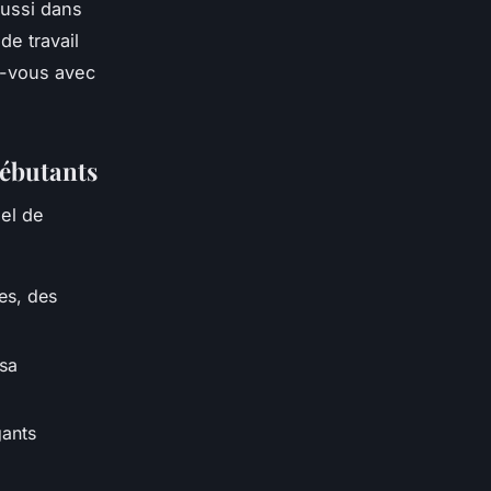
aussi dans
de travail
z-vous avec
débutants
iel de
es, des
 sa
gants