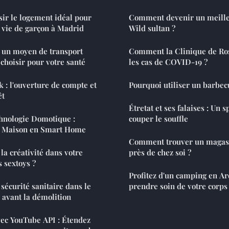
sir le logement idéal pour
Comment devenir un meille
 vie de garçon à Madrid
Wild sultan ?
: un moyen de transport
Comment la Clinique de Ro
choisir pour votre santé
les cas de COVID-19 ?
k : l'ouverture de compte et
Pourquoi utiliser un barbec
êt
Étretat et ses falaises : Un 
chnologie Domotique :
couper le souffle
e Maison en Smart Home
Comment trouver un magas
a créativité dans votre
près de chez soi ?
s sextoys ?
Profitez d'un camping en A
sécurité sanitaire dans le
prendre soin de votre corps
 avant la démolition
ec YouTube API : Étendez