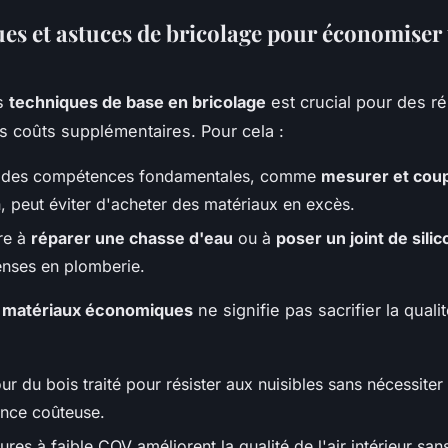
es et astuces de bricolage pour économiser
es
techniques de base en bricolage
est crucial pour des ré
s coûts supplémentaires. Pour cela :
r des compétences fondamentales, comme
mesurer et cou
, peut éviter d'acheter des matériaux en excès.
re à
réparer une chasse d'eau
ou à
poser un joint de sili
nses en plomberie.
s
matériaux économiques
ne signifie pas sacrifier la qualit
r du bois traité pour résister aux nuisibles sans nécessiter
nce coûteuse.
ures à faible COV améliorent la qualité de l'air intérieur sa