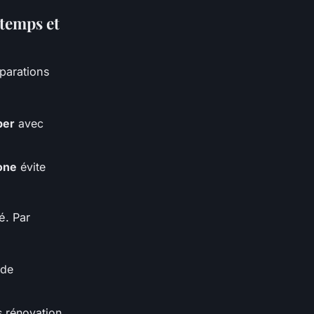
 temps et
parations
per
avec
cone
évite
é. Par
 de
ns rénovation