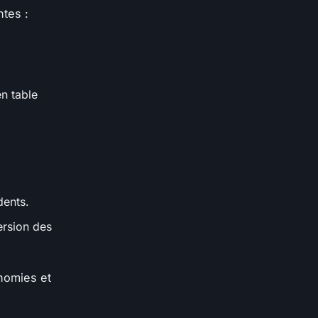
ntes :
.
n table
dents.
ersion des
nomies et