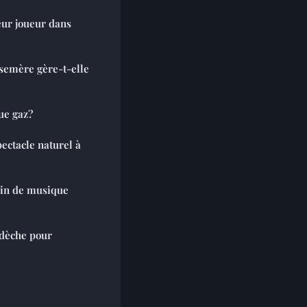
ur joueur dans
semère gère-t-elle
ue gaz?
spectacle naturel à
in de musique
rdèche pour