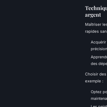
Techniqu
argent
Maîtriser l
rapides san
Acquéri
précision
Apprend
des dépe
Choisir de
exemple :
Optez pou
maintena
Les peint